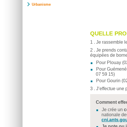
Urbanisme
QUELLE PRO
1 . Je rassemble le
2 . Je prends cont
équipées de borne
Pour Plouay (0
Pour Guémené-S
07 59 15)
Pour Gourin (02
3 . J’effectue une
Comment effec
Je crée un
c
nationale des
cni.ants.gou
Je note ou 