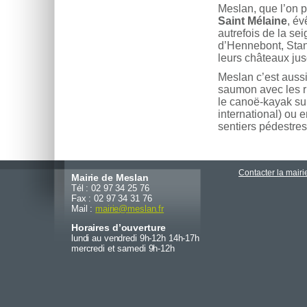
Meslan, que l’on 
Saint Mélaine
, é
autrefois de la s
d’Hennebont, Stan
leurs châteaux jus
Meslan c’est auss
saumon avec les ri
le canoë-kayak su
international) ou
sentiers pédestre
Contacter la mairi
Mairie de Meslan
Tél : 02 97 34 25 76
Fax : 02 97 34 31 76
Mail :
mairie
@
meslan.fr
Horaires d’ouverture
lundi au vendredi 9h-12h 14h-17h
mercredi et samedi 9h-12h