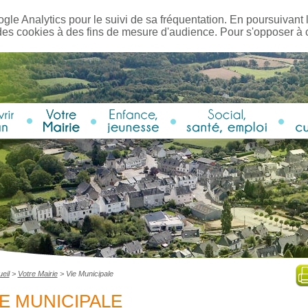
ogle Analytics pour le suivi de sa fréquentation. En poursuivant l
des cookies à des fins de mesure d'audience. Pour s'opposer à
eil
>
Votre Mairie
>
Vie Municipale
IE MUNICIPALE