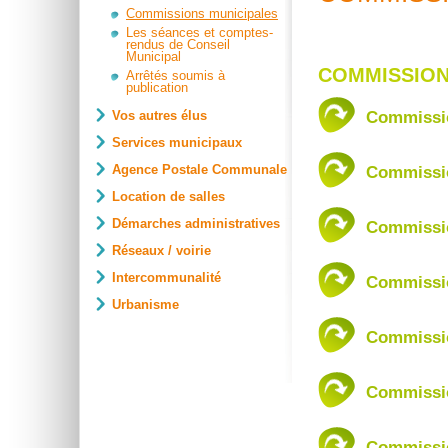
Commissions municipales
Les séances et comptes-
rendus de Conseil
Municipal
COMMISSIO
Arrêtés soumis à
publication
Commissio
Vos autres élus
Services municipaux
Commissio
Agence Postale Communale
Location de salles
Démarches administratives
Commissio
Réseaux / voirie
Intercommunalité
Commissio
Urbanisme
Commissi
Commissio
Commissio