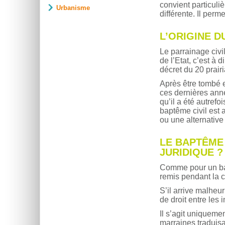
convient particuli
Urbanisme
différente. Il per
L’ORIGINE D
Le parrainage civi
de l’Etat, c’est à d
décret du 20 prairia
Après être tombé e
ces dernières ann
qu’il a été autref
baptême civil est
ou une alternative
LE BAPTÊME 
JURIDIQUE ?
Comme pour un bapt
remis pendant la 
S’il arrive malheu
de droit entre les 
Il s’agit uniqueme
marraines traduisan