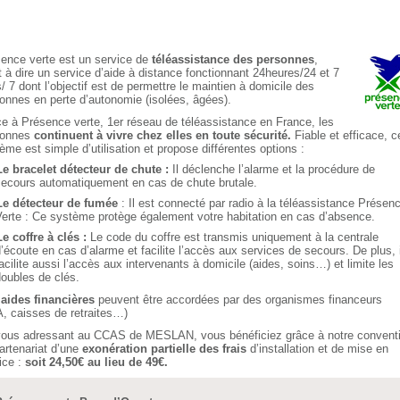
ence verte est un service de
téléassistance des personnes
,
t à dire un service d’aide à distance fonctionnant 24heures/24 et 7
s/ 7 dont l’objectif est de permettre le maintien à domicile des
onnes en perte d’autonomie (isolées, âgées).
e à Présence verte, 1er réseau de téléassistance en France, les
sonnes
continuent à vivre chez elles en toute sécurité.
Fiable et efficace, c
ème est simple d’utilisation et propose différentes options :
Le bracelet détecteur de chute :
Il déclenche l’alarme et la procédure de
ecours automatiquement en cas de chute brutale.
Le détecteur de fumée
: Il est connecté par radio à la téléassistance Présen
erte : Ce système protège également votre habitation en cas d’absence.
e coffre à clés :
Le code du coffre est transmis uniquement à la centrale
’écoute en cas d’alarme et facilite l’accès aux services de secours. De plus, i
acilite aussi l’accès aux intervenants à domicile (aides, soins…) et limite les
oubles de clés.
aides financières
peuvent être accordées par des organismes financeurs
, caisses de retraites…)
ous adressant au CCAS de MESLAN, vous bénéficiez grâce à notre convent
artenariat d’une
exonération partielle des frais
d’installation et de mise en
ice :
soit 24,50€ au lieu de 49€.