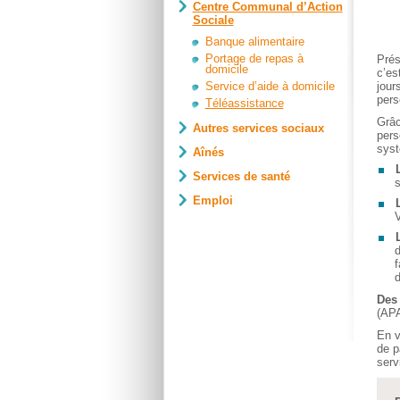
Centre Communal d’Action
Sociale
Banque alimentaire
Portage de repas à
Prés
domicile
c’es
Service d’aide à domicile
jour
pers
Téléassistance
Grâc
Autres services sociaux
per
syst
Aînés
Services de santé
s
Emploi
V
L
d
f
d
Des 
(APA
En v
de p
serv