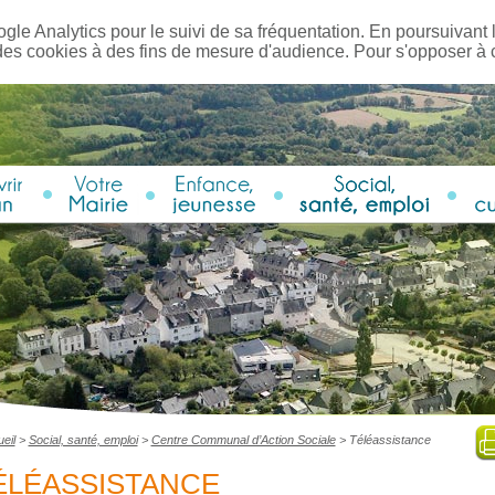
ogle Analytics pour le suivi de sa fréquentation. En poursuivant l
des cookies à des fins de mesure d'audience. Pour s'opposer à
eil
>
Social, santé, emploi
>
Centre Communal d’Action Sociale
>
Téléassistance
ÉLÉASSISTANCE