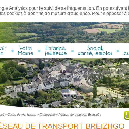
ogle Analytics pour le suivi de sa fréquentation. En poursuivant l
des cookies à des fins de mesure d'audience. Pour s'opposer à
eil
>
Cadre de vie, habitat
>
Transports
>
Réseau de transport BreizhGo
ÉSEAU DE TRANSPORT BREIZHGO