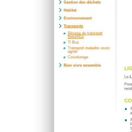
Gestion des déchets
Habitat
Environnement
Transports
Réseau de transport
BreizhGo
Ti Bus
Transport malades assis
agréé
Covoiturage
Bien vivre ensemble
LI
La
L
Pour
rend
CO
P
e
P
R
S