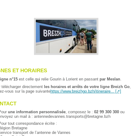
GNES ET HORAIRES
igne n°15
est celle qui relie Gourin à Lorient en passant
par Meslan
.
 télécharger directement
les horaires et arrêts de votre ligne Breizh Go
,
ez-vous sur la page suivante
https://www.breizhgo.bzh/itineraire...
NTACT
our
une information personnalisée
, composez le :
02 99 300 300
ou
nvoyez un mail à : antennedevannes.transports
@
bretagne.bzh
our tout correspondance écrite :
égion Bretagne
ervice transport de l’antenne de Vannes