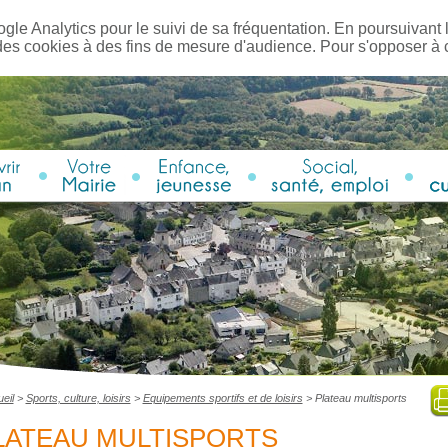
ogle Analytics pour le suivi de sa fréquentation. En poursuivant l
des cookies à des fins de mesure d'audience. Pour s'opposer à
eil
>
Sports, culture, loisirs
>
Equipements sportifs et de loisirs
>
Plateau multisports
LATEAU MULTISPORTS