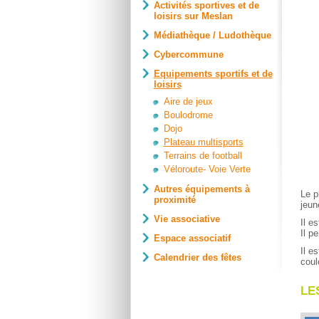
Activités sportives et de
loisirs sur Meslan
Médiathèque / Ludothèque
Cybercommune
Equipements sportifs et de
loisirs
Aire de jeux
Boulodrome
Dojo
Plateau multisports
Terrains de football
Véloroute- Voie Verte
Autres équipements à
Le p
proximité
jeun
Vie associative
Il e
Il p
Espace associatif
Il e
Calendrier des fêtes
coul
LE