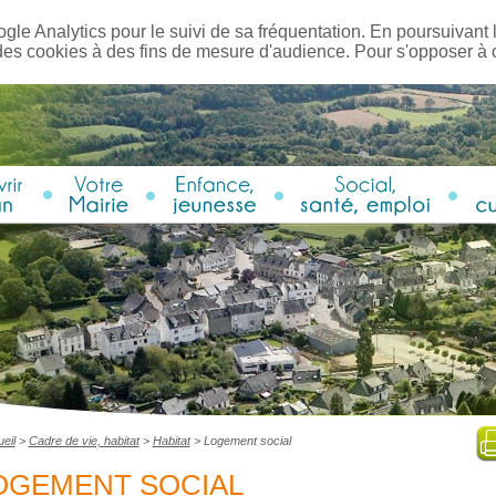
ogle Analytics pour le suivi de sa fréquentation. En poursuivant l
des cookies à des fins de mesure d'audience. Pour s'opposer à
eil
>
Cadre de vie, habitat
>
Habitat
>
Logement social
OGEMENT SOCIAL