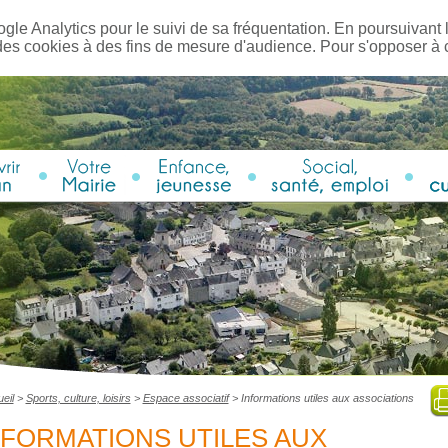
ogle Analytics pour le suivi de sa fréquentation. En poursuivant l
des cookies à des fins de mesure d'audience. Pour s'opposer à
eil
>
Sports, culture, loisirs
>
Espace associatif
>
Informations utiles aux associations
NFORMATIONS UTILES AUX