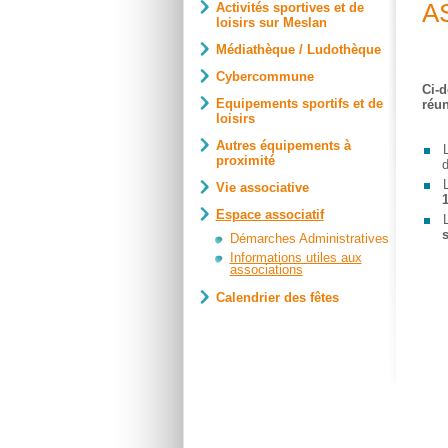
A
Activités sportives et de
loisirs sur Meslan
Médiathèque / Ludothèque
Cybercommune
Ci-d
Equipements sportifs et de
réun
loisirs
Autres équipements à
L
proximité
d
L
Vie associative
1
Espace associatif
L
Démarches Administratives
Informations utiles aux
associations
Calendrier des fêtes