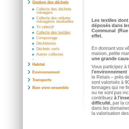
Gestion des déchets
Collecte des déchets
ménagers
Collecte des ordures
Les textiles don
ménagères résiduelles
déposés dans les 
Tri sélectif
Communal (Rue d
Collecte des textiles
effet.
Compostage
Déchèteries
En donnant vos vê
Déchets verts
maison, petite mar
Autres collectes
une grande cau
Habitat
Vous participez à 
l’environnement
Environnement
le Relais – près 
Transports
sont valorisés à 9
tonnages qui ne fi
Bien vivre ensemble
ou ne sont pas inc
contribuez
à l’in
difficulté,
par la c
dans les domaines d
la valorisation des 