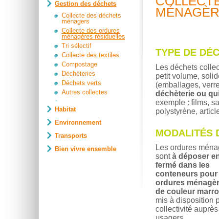
COLLECT
Gestion des déchets
MÉNAGÈR
Collecte des déchets
ménagers
Collecte des ordures
ménagères résiduelles
Tri sélectif
TYPE DE DÉ
Collecte des textiles
Compostage
Les déchets colle
Déchèteries
petit volume, soli
Déchets verts
(emballages, verre
Autres collectes
déchèterie ou qu
exemple : films, s
Habitat
polystyrène, artic
Environnement
MODALITÉS 
Transports
Les ordures ména
Bien vivre ensemble
sont
à déposer e
fermé
dans les
conteneurs pour
ordures ménagèr
de couleur marr
mis à disposition p
collectivité auprè
usagers.