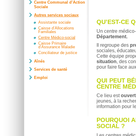
Centre Communal d’Action
Sociale
Autres services sociaux
QU’EST-CE Q
Assistante sociale
Caisse d’Allocations
Un centre médico-s
Familiales
Département.
Centre Médico-social
Caisse Primaire
Il regroupe des
pr
d’Assurance Maladie
sociales, éducate
Conciliateur de justice
Cette équipe pro
situation
, des co
Aînés
pour faire face aux
Services de santé
Emploi
QUI PEUT BÉ
CENTRE MÉD
Ce lieu est
ouvert
jeunes, à la reche
information pour l
POURQUOI A
SOCIAL ?
Les centres médic