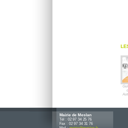
LE
Gui
Aut
Mairie de Meslan
Tél : 02 97 34 25 76
Fax : 02 97 34 31 76
Mail :
mairie
@
meslan.fr