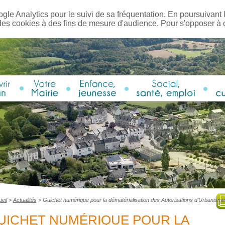
ogle Analytics pour le suivi de sa fréquentation. En poursuivant l
des cookies à des fins de mesure d'audience. Pour s'opposer à
eil
>
Actualités
>
Guichet numérique pour la dématérialisation des Autorisations d’Urbanisme
UICHET NUMÉRIQUE POUR LA