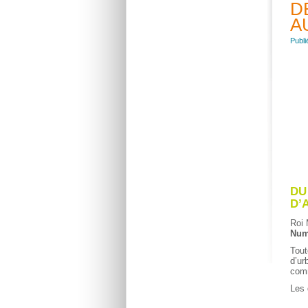
D
A
Publi
DU
D’
Roi 
Num
Tout
d’ur
com
Les 