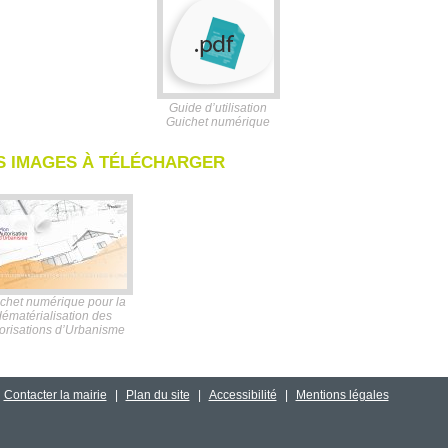
Guide d’utilisation
Guichet numérique
S IMAGES À TÉLÉCHARGER
chet numérique pour la
dématérialisation des
orisations d’Urbanisme
Contacter la mairie
|
Plan du site
|
Accessibilité
|
Mentions légales