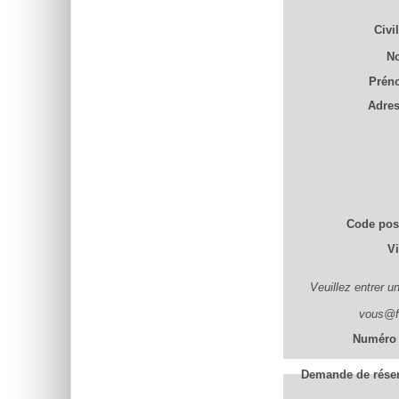
Civil
N
Prén
Adre
Code pos
Vi
Veuillez entrer u
vous@fo
Numéro 
Demande de réser