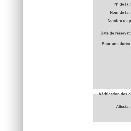
N° de la 
Nom de la 
Nombre de pl
Date de réservat
Pour une durée
Vérification des 
Attestat