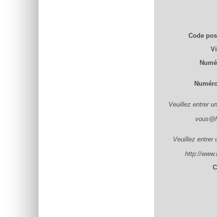
Code pos
Vi
Numér
Numéro 
Veuillez entrer u
vous@fo
Veuillez entrer
http://www.
C