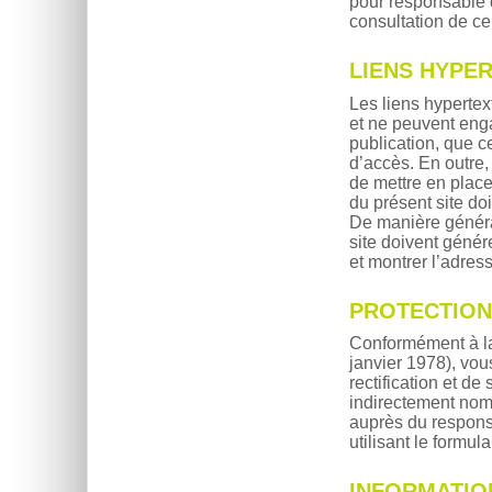
pour responsable 
consultation de ce 
LIENS HYPE
Les liens hypertext
et ne peuvent enga
publication, que c
d’accès. En outre
de mettre en place
du présent site do
De manière général
site doivent génér
et montrer l’adres
PROTECTION
Conformément à la 
janvier 1978), vou
rectification et d
indirectement nomi
auprès du responsa
utilisant le formul
INFORMATIO