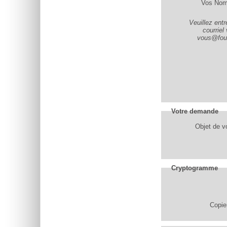
Vos Nom
Veuillez ent
courriel
vous@four
Votre demande
Objet de vo
Cryptogramme
Copier