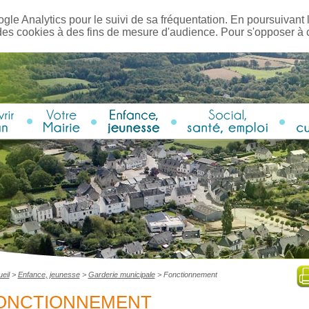
ogle Analytics pour le suivi de sa fréquentation. En poursuivant l
des cookies à des fins de mesure d'audience. Pour s'opposer à
eil
>
Enfance, jeunesse
>
Garderie municipale
>
Fonctionnement
ONCTIONNEMENT