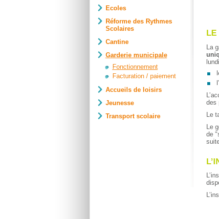
Ecoles
Réforme des Rythmes
Scolaires
LE
Cantine
La g
uniq
Garderie municipale
lund
Fonctionnement
l
Facturation / paiement
l
Accueils de loisirs
L’ac
des 
Jeunesse
Le t
Transport scolaire
Le g
de "
suit
L’
L’in
disp
L’in