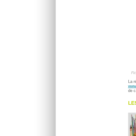
Fic
La r
www.
de c
LE