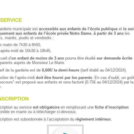
 SERVICE
arderie municipale est
accessible aux enfants de l’école publique
et
le soi
uement aux enfants de l’école privée Notre Dame
,
à partir de 3 ans
les
is, mardis, jeudis et vendredis :
e matin de 7h30 à 8h50,
’après-midi de 16h30 à 18h45,
cueil d’
un enfant de moins de 3 ans
pourra être étudié
sur demande écrite
parents auprès de Monsieur Le Maire.
arif de la garderie est de
0,60€/ la demi-heure
(tarif établi au 04/12/2024).
oûter de l’après-midi
doit être fourni par les parents
. En cas d’oubli, un goû
secours" est proposé aux enfants et sera facturé (0.75€ au 04/12/2024) par la
e.
INSCRIPTION
scription au service
est obligatoire
en remplissant une
fiche d’inscription
onible en mairie ou à télécharger ci-dessous.
scription est subordonnée à l’acceptation du
règlement intérieur.