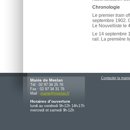
Chronologie
Le premier train of
septembre 1902. Ce 
Le Nouvelliste le 
Le 14 septembre 19
rail. La première l
Contacter la mairi
Mairie de Meslan
Tél : 02 97 34 25 76
Fax : 02 97 34 31 76
Mail :
mairie
@
meslan.fr
Horaires d’ouverture
lundi au vendredi 9h-12h 14h-17h
mercredi et samedi 9h-12h