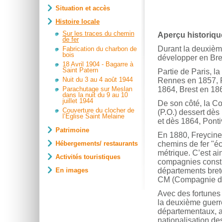
Situation et accès
Histoire locale
Sur les traces du chemin
Aperçu historiqu
de fer
Durant la deuxièm
Fabrication du charbon de
bois
développer en Bre
18 Avril 1904 - Bagarre à
Saint Patern
Partie de Paris, l
Nuit du 3 au 4 août 1944
Rennes en 1857, 
Parachutage sur Meslan
1864, Brest en 18
dans la nuit du 9 au 10
juillet 1944
De son côté, la C
Couverture du clocher de
(P.O.) dessert dès
l’Eglise Saint Melaine
et dès 1864, Ponti
Patrimoine
En 1880, Freycinet
Hébergements/ restaurants
chemins de fer "éc
métrique. C’est ai
Activités touristiques
compagnies constru
En images
départements breto
CM (Compagnie des
Avec des fortunes
la deuxième guerre
départementaux, am
nationalisation d